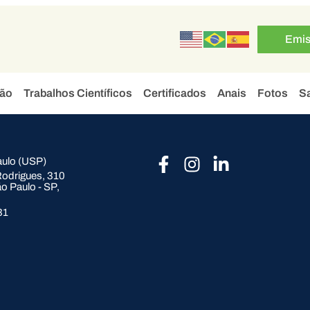
Emis
ão
Trabalhos Científicos
Certificados
Anais
Fotos
Sa
aulo (USP)
 Rodrigues, 310
ão Paulo - SP,
31