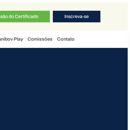
são do Certificado
Inscreva-se
nibov Play
Comissões
Contato